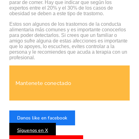
parar de comer. Hay que indicar que según los
expertos entre el 20% y el 30% de los casos de
obesidad se deben a este tipo de trastorno.
Estos son algunos de los trastornos de la conducta
alimentaria más comunes y es importante conocerlos
para poder detectarlos. Si crees que un familiar o
amigo sufre alguna de estas afecciones es importante
que lo apoyes, lo escuches, evites controlar a la
persona y le recomiendes que acuda a terapia con un
profesional.
Mantenete conectado
Danos like en facebook
Síguenos en X