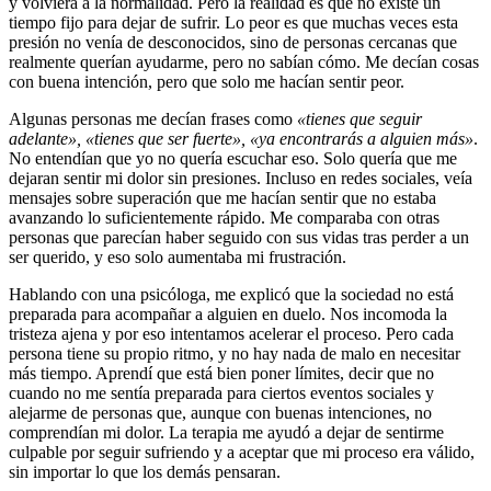
y volviera a la normalidad. Pero la realidad es que no existe un
tiempo fijo para dejar de sufrir. Lo peor es que muchas veces esta
presión no venía de desconocidos, sino de personas cercanas que
realmente querían ayudarme, pero no sabían cómo. Me decían cosas
con buena intención, pero que solo me hacían sentir peor.
Algunas personas me decían frases como
«tienes que seguir
adelante», «tienes que ser fuerte», «ya encontrarás a alguien más»
.
No entendían que yo no quería escuchar eso. Solo quería que me
dejaran sentir mi dolor sin presiones. Incluso en redes sociales, veía
mensajes sobre superación que me hacían sentir que no estaba
avanzando lo suficientemente rápido. Me comparaba con otras
personas que parecían haber seguido con sus vidas tras perder a un
ser querido, y eso solo aumentaba mi frustración.
Hablando con una psicóloga, me explicó que la sociedad no está
preparada para acompañar a alguien en duelo. Nos incomoda la
tristeza ajena y por eso intentamos acelerar el proceso. Pero cada
persona tiene su propio ritmo, y no hay nada de malo en necesitar
más tiempo. Aprendí que está bien poner límites, decir que no
cuando no me sentía preparada para ciertos eventos sociales y
alejarme de personas que, aunque con buenas intenciones, no
comprendían mi dolor. La terapia me ayudó a dejar de sentirme
culpable por seguir sufriendo y a aceptar que mi proceso era válido,
sin importar lo que los demás pensaran.