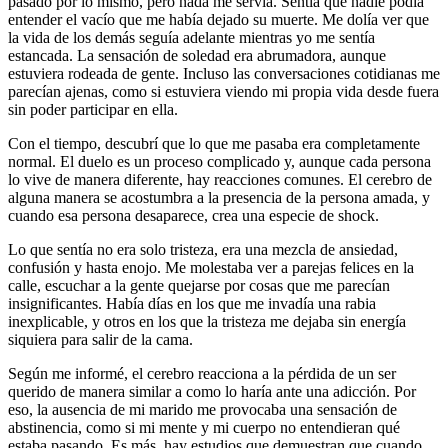
pasado por lo mismo, pero nada me servía. Sentía que nadie podía
entender el vacío que me había dejado su muerte. Me dolía ver que
la vida de los demás seguía adelante mientras yo me sentía
estancada. La sensación de soledad era abrumadora, aunque
estuviera rodeada de gente. Incluso las conversaciones cotidianas me
parecían ajenas, como si estuviera viendo mi propia vida desde fuera
sin poder participar en ella.
Con el tiempo, descubrí que lo que me pasaba era completamente
normal. El duelo es un proceso complicado y, aunque cada persona
lo vive de manera diferente, hay reacciones comunes. El cerebro de
alguna manera se acostumbra a la presencia de la persona amada, y
cuando esa persona desaparece, crea una especie de shock.
Lo que sentía no era solo tristeza, era una mezcla de ansiedad,
confusión y hasta enojo. Me molestaba ver a parejas felices en la
calle, escuchar a la gente quejarse por cosas que me parecían
insignificantes. Había días en los que me invadía una rabia
inexplicable, y otros en los que la tristeza me dejaba sin energía
siquiera para salir de la cama.
Según me informé, el cerebro reacciona a la pérdida de un ser
querido de manera similar a como lo haría ante una adicción. Por
eso, la ausencia de mi marido me provocaba una sensación de
abstinencia, como si mi mente y mi cuerpo no entendieran qué
estaba pasando. Es más, hay estudios que demuestran que cuando