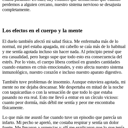
perdemos a alguien cercano, nuestro sistema nervioso se desajusta
completamente.
Los efectos en el cuerpo y la mente
El duelo también afectó mi salud física. Me enfermaba más de lo
normal, mi piel estaba apagada, mi cabello se caía más de lo habitual
y me sentía agotada incluso sin hacer nada. Al principio pensé que
era casualidad, pero luego supe que todo esto era consecuencia del
estrés. Por lo visto, el cuerpo libera cortisol en grandes cantidades
cuando estamos en crisis emocionales, y esto afecta nuestro sistema
inmunológico, nuestro corazón e incluso nuestro aparato digestivo.
También tuve problemas de insomnio. Aunque estuviera agotada, mi
mente no me dejaba descansar. Me despertaba en mitad de la noche
con taquicardias o con la sensación de que todo lo que estaba
pasando no era real. Esto me llevó a entrar en un círculo vicioso:
cuanto peor dormía, más débil me sentía y peor me encontraba
físicamente.
Lo que más me asustó fue cuando tuve un episodio que parecía un
infarto. Mi pecho se apretó, me costaba respirar y sentía un dolor
fuerte. Me llevaron a urgencias y allí me explicaron que lo que tenía