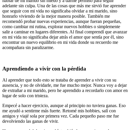
hablar de mi marido sin miedo y a darme permiso para seguir
adelante sin culpa. Una de las cosas que más me sirvió fue aprender
que seguir con mi vida no significaba olvidar a mi marido, sino
honrarlo viviendo de la mejor manera posible. También me
recomendó probar nuevas experiencias, aunque fueran pequeñas,
como cambiar mi rutina, explorar nuevos hobbies o simplemente
salir a caminar en lugares diferentes. Al final comprendí que avanzar
en mi vida no significaba dejar atrás el amor que sentía por él, sino
encontrar un nuevo equilibrio en mi vida donde su recuerdo me
acompañara sin paralizarme.
Aprendiendo a vivir con la pérdida
Al aprender que todo esto se trataba de aprender a vivir con su
ausencia, y no de olvidarle, me fue mucho mejor. Nunca voy a dejar
de extrañar a mi marido, pero he aprendido a recordarlo con amor en
lugar de solo con tristeza.
Empecé a hacer ejercicio, aunque al principio no tuviera ganas. Eso
me ayudó a sentirme más fuerte. Retomé mis hobbies, salí con
amigos y viajé sola por primera vez. Cada pequeño paso me fue
devolviendo las ganas de vivir.