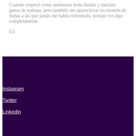
Cuando empecé como autónoma tenía ilusión y muchas
ganas de trabajar, pero también me aparecieron un montón de
dudas a las que jamás me había enfrentado, porque era algo
completamente
Instagram
Twitter
LinkedIn