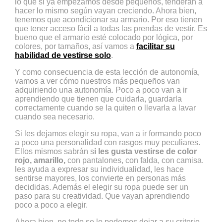
lo que si ya empezamos desde pequeños, tenderán a
hacer lo mismo según vayan creciendo. Ahora bien,
tenemos que acondicionar su armario. Por eso tienen
que tener acceso fácil a todas las prendas de vestir. Es
bueno que el armario esté colocado por lógica, por
colores, por tamaños, así vamos a
facilitar su
habilidad de vestirse solo
.
Y como consecuencia de esta lección de autonomía,
vamos a ver cómo nuestros más pequeños van
adquiriendo una autonomía. Poco a poco van a ir
aprendiendo que tienen que cuidarla, guardarla
correctamente cuando se la quiten o llevarla a lavar
cuando sea necesario.
Si les dejamos elegir su ropa, van a ir formando poco
a poco una personalidad con rasgos muy peculiares.
Ellos mismos sabrán s
i les gusta vestirse de color
rojo, amarillo,
con pantalones, con falda, con camisa.
les ayuda a expresar su individualidad, les hace
sentirse mayores, los convierte en personas más
decididas. Además el elegir su ropa puede ser un
paso para su creatividad. Que vayan aprendiendo
poco a poco a elegir.
Ahora bien, no todo se lo podemos dejar a su criterio.