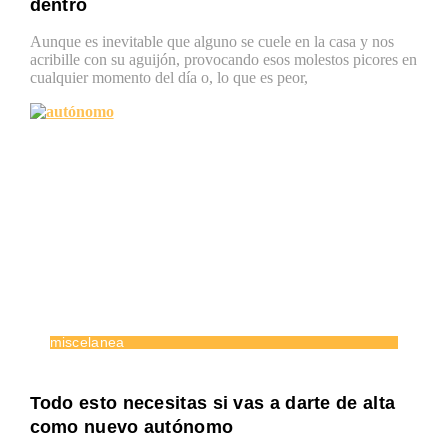
dentro
Aunque es inevitable que alguno se cuele en la casa y nos
acribille con su aguijón, provocando esos molestos picores en
cualquier momento del día o, lo que es peor,
miscelanea
Todo esto necesitas si vas a darte de alta
como nuevo autónomo