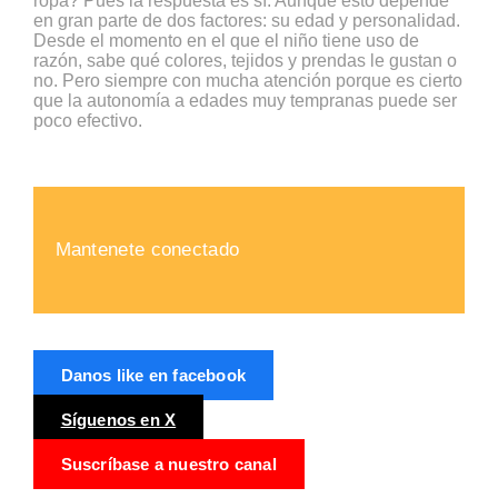
ropa? Pues la respuesta es sí. Aunque esto depende
en gran parte de dos factores: su edad y personalidad.
Desde el momento en el que el niño tiene uso de
razón, sabe qué colores, tejidos y prendas le gustan o
no. Pero siempre con mucha atención porque es cierto
que la autonomía a edades muy tempranas puede ser
poco efectivo.
Mantenete conectado
Danos like en facebook
Síguenos en X
Suscríbase a nuestro canal