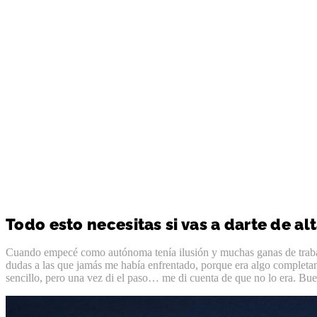
Todo esto necesitas si vas a darte de 
Cuando empecé como autónoma tenía ilusión y muchas ganas de traba
dudas a las que jamás me había enfrentado, porque era algo completa
sencillo, pero una vez di el paso… me di cuenta de que no lo era. Bue