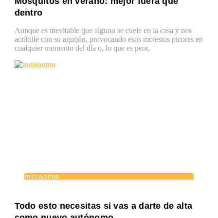
Mosquitos en verano: mejor fuera que
dentro
Aunque es inevitable que alguno se cuele en la casa y nos
acribille con su aguijón, provocando esos molestos picores en
cualquier momento del día o, lo que es peor,
miscelanea
Todo esto necesitas si vas a darte de alta
como nuevo autónomo