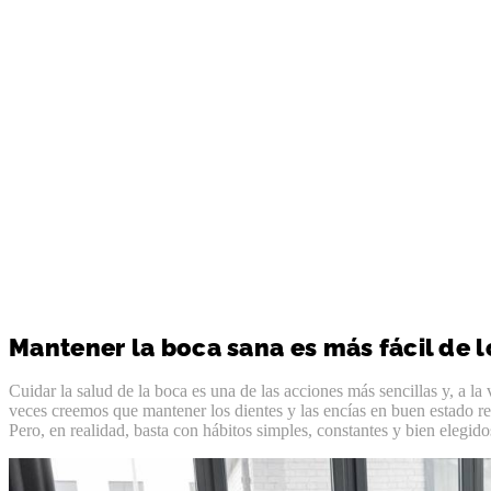
Mantener la boca sana es más fácil de 
Cuidar la salud de la boca es una de las acciones más sencillas y, a la
veces creemos que mantener los dientes y las encías en buen estado r
Pero, en realidad, basta con hábitos simples, constantes y bien elegid