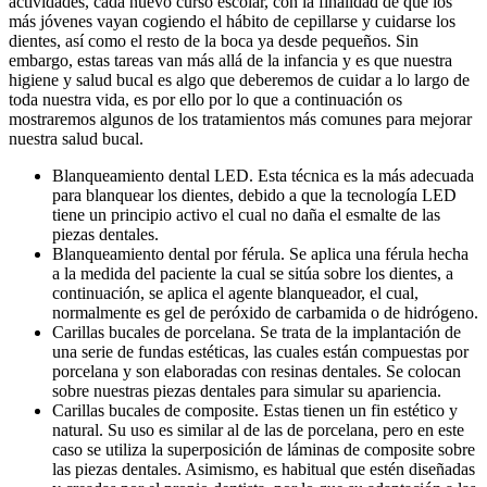
actividades, cada nuevo curso escolar, con la finalidad de que los
más jóvenes vayan cogiendo el hábito de cepillarse y cuidarse los
dientes, así como el resto de la boca ya desde pequeños. Sin
embargo, estas tareas van más allá de la infancia y es que nuestra
higiene y salud bucal es algo que deberemos de cuidar a lo largo de
toda nuestra vida, es por ello por lo que a continuación os
mostraremos algunos de los tratamientos más comunes para mejorar
nuestra salud bucal.
Blanqueamiento dental LED. Esta técnica es la más adecuada
para blanquear los dientes, debido a que la tecnología LED
tiene un principio activo el cual no daña el esmalte de las
piezas dentales.
Blanqueamiento dental por férula. Se aplica una férula hecha
a la medida del paciente la cual se sitúa sobre los dientes, a
continuación, se aplica el agente blanqueador, el cual,
normalmente es gel de peróxido de carbamida o de hidrógeno.
Carillas bucales de porcelana. Se trata de la implantación de
una serie de fundas estéticas, las cuales están compuestas por
porcelana y son elaboradas con resinas dentales. Se colocan
sobre nuestras piezas dentales para simular su apariencia.
Carillas bucales de composite. Estas tienen un fin estético y
natural. Su uso es similar al de las de porcelana, pero en este
caso se utiliza la superposición de láminas de composite sobre
las piezas dentales. Asimismo, es habitual que estén diseñadas