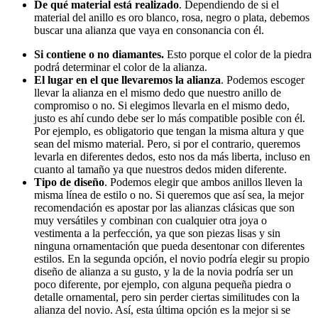
De qué material está realizado
. Dependiendo de si el
material del anillo es oro blanco, rosa, negro o plata, debemos
buscar una alianza que vaya en consonancia con él.
Si contiene o no
diamantes.
Esto porque el color de la piedra
podrá determinar el color de la alianza.
El lugar en el que llevaremos la alianza
. Podemos escoger
llevar la alianza en el mismo dedo que nuestro anillo de
compromiso o no. Si elegimos llevarla en el mismo dedo,
justo es ahí cundo debe ser lo más compatible posible con él.
Por ejemplo, es obligatorio que tengan la misma altura y que
sean del mismo material. Pero, si por el contrario, queremos
levarla en diferentes dedos, esto nos da más liberta, incluso en
cuanto al tamaño ya que nuestros dedos miden diferente.
Tipo de diseño
. Podemos elegir que ambos anillos lleven la
misma línea de estilo o no. Si queremos que así sea, la mejor
recomendación es apostar por las alianzas clásicas que son
muy versátiles y combinan con cualquier otra joya o
vestimenta a la perfección, ya que son piezas lisas y sin
ninguna ornamentación que pueda desentonar con diferentes
estilos. En la segunda opción, el novio podría elegir su propio
diseño de alianza a su gusto, y la de la novia podría ser un
poco diferente, por ejemplo, con alguna pequeña piedra o
detalle ornamental, pero sin perder ciertas similitudes con la
alianza del novio. Así, esta última opción es la mejor si se