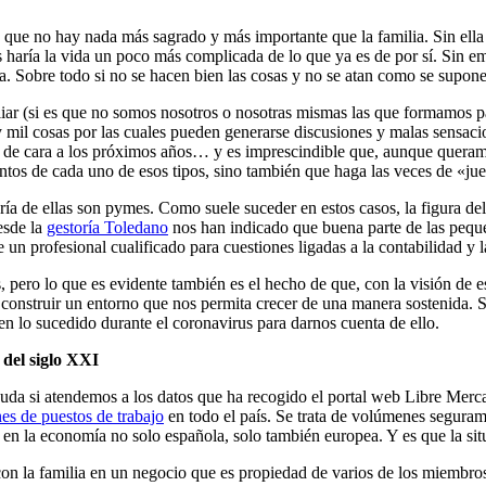
es que no hay nada más sagrado y más importante que la familia. Sin e
s haría la vida un poco más complicada de lo que ya es de por sí. Sin e
a. Sobre todo si no se hacen bien las cosas y no se atan como se supone
ar (si es que no somos nosotros o nosotras mismas las que formamos pa
y mil cosas por las cuales pueden generarse discusiones y malas sensaci
 de cara a los próximos años… y es imprescindible que, aunque queram
ntos de cada uno de esos tipos, sino también que haga las veces de «jue
ía de ellas son pymes. Como suele suceder en estos casos, la figura del 
esde la
gestoría Toledano
nos han indicado que buena parte de las pequeñ
un profesional cualificado para cuestiones ligadas a la contabilidad y la
, pero lo que es evidente también es el hecho de que, con la visión de 
 construir un entorno que nos permita crecer de una manera sostenida. 
en lo sucedido durante el coronavirus para darnos cuenta de ello.
 del siglo XXI
 duda si atendemos a los datos que ha recogido el portal web Libre Mer
nes de puestos de trabajo
en todo el país. Se trata de volúmenes seguram
en la economía no solo española, solo también europea. Y es que la situ
con la familia en un negocio que es propiedad de varios de los miembros