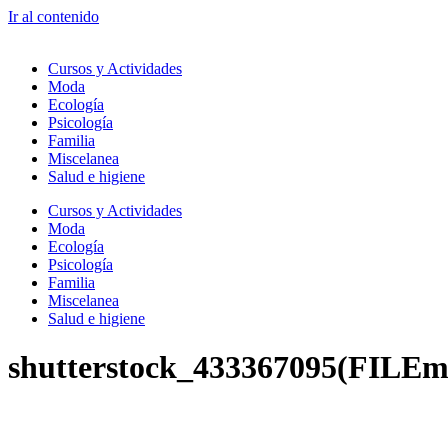
Ir al contenido
Cursos y Actividades
Moda
Ecología
Psicología
Familia
Miscelanea
Salud e higiene
Cursos y Actividades
Moda
Ecología
Psicología
Familia
Miscelanea
Salud e higiene
shutterstock_433367095(FILEm