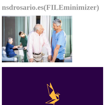
nsdrosario.es(FILEminimizer)