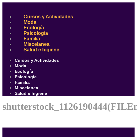
Ir
al
contenido
Cursos y Actividades
Moda
Ecología
Psicología
Familia
Miscelanea
Salud e higiene
Cursos y Actividades
Moda
Ecología
Psicología
Familia
Miscelanea
Salud e higiene
shutterstock_1126190444(FILE