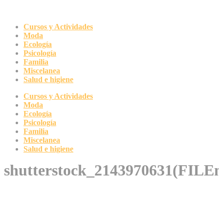
Ir
al
contenido
Cursos y Actividades
Moda
Ecología
Psicología
Familia
Miscelanea
Salud e higiene
Cursos y Actividades
Moda
Ecología
Psicología
Familia
Miscelanea
Salud e higiene
shutterstock_2143970631(FILE