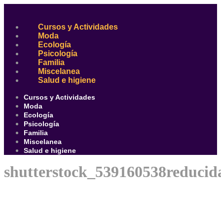
Ir
al
contenido
Cursos y Actividades
Moda
Ecología
Psicología
Familia
Miscelanea
Salud e higiene
Cursos y Actividades
Moda
Ecología
Psicología
Familia
Miscelanea
Salud e higiene
shutterstock_539160538reducid