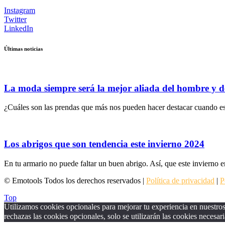
Instagram
Twitter
LinkedIn
Últimas noticias
La moda siempre será la mejor aliada del hombre y d
¿Cuáles son las prendas que más nos pueden hacer destacar cuando es
Los abrigos que son tendencia este invierno 2024
En tu armario no puede faltar un buen abrigo. Así, que este invierno e
© Emotools Todos los derechos reservados |
Política de privacidad
|
P
Top
Utilizamos cookies opcionales para mejorar tu experiencia en nuestros 
rechazas las cookies opcionales, solo se utilizarán las cookies necesari