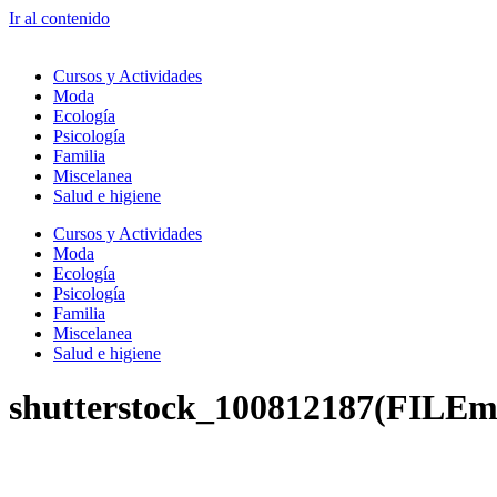
Ir al contenido
Cursos y Actividades
Moda
Ecología
Psicología
Familia
Miscelanea
Salud e higiene
Cursos y Actividades
Moda
Ecología
Psicología
Familia
Miscelanea
Salud e higiene
shutterstock_100812187(FILEm