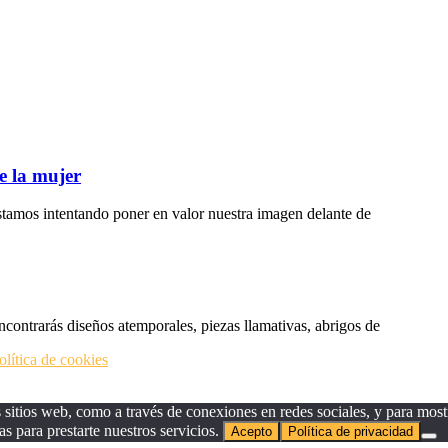
e la mujer
tamos intentando poner en valor nuestra imagen delante de
ncontrarás diseños atemporales, piezas llamativas, abrigos de
olítica de cookies
sitios web, como a través de conexiones en redes sociales, y para mostr
as para prestarte nuestros servicios.
Acepto
Política de privacidad