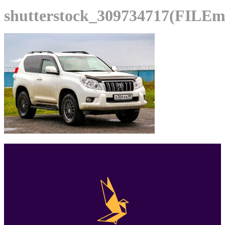
shutterstock_309734717(FILEm