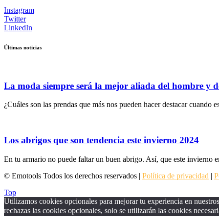
Instagram
Twitter
LinkedIn
Últimas noticias
La moda siempre será la mejor aliada del hombre y d
¿Cuáles son las prendas que más nos pueden hacer destacar cuando es
Los abrigos que son tendencia este invierno 2024
En tu armario no puede faltar un buen abrigo. Así, que este invierno e
© Emotools Todos los derechos reservados |
Política de privacidad
|
P
Top
Utilizamos cookies opcionales para mejorar tu experiencia en nuestros 
rechazas las cookies opcionales, solo se utilizarán las cookies necesari