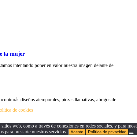
e la mujer
tamos intentando poner en valor nuestra imagen delante de
ncontrarás diseños atemporales, piezas llamativas, abrigos de
olítica de cookies
sitios web, como a través de conexiones en redes sociales, y para mostr
as para prestarte nuestros servicios.
Acepto
Política de privacidad