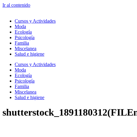
Ir al contenido
Cursos y Actividades
Moda
Ecología
Psicología
Familia
Miscelanea
Salud e higiene
Cursos y Actividades
Moda
Ecología
Psicología
Familia
Miscelanea
Salud e higiene
shutterstock_1891180312(FILE