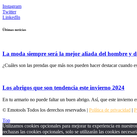
Instagram
Twitter
LinkedIn
Últimas noticias
La moda siempre será la mejor aliada del hombre y d
¿Cuáles son las prendas que más nos pueden hacer destacar cuando es
Los abrigos que son tendencia este invierno 2024
En tu armario no puede faltar un buen abrigo. Así, que este invierno e
© Emotools Todos los derechos reservados |
Política de privacidad
|
P
Top
Utilizamos cookies opcionales para mejorar tu experiencia en nuestros 
rechazas las cookies opcionales, solo se utilizarán las cookies necesari