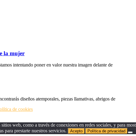
e la mujer
tamos intentando poner en valor nuestra imagen delante de
ncontrarás diseños atemporales, piezas llamativas, abrigos de
olítica de cookies
sitios web, como a través de conexiones en redes sociales, y para mostr
as para prestarte nuestros servicios.
Acepto
Política de privacidad