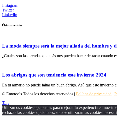
Instagram
Twitter
LinkedIn
Últimas noticias
La moda siempre será la mejor aliada del hombre y d
¿Cuáles son las prendas que más nos pueden hacer destacar cuando es
Los abrigos que son tendencia este invierno 2024
En tu armario no puede faltar un buen abrigo. Así, que este invierno e
© Emotools Todos los derechos reservados |
Política de privacidad
|
P
Top
Utilizamos cookies opcionales para mejorar tu experiencia en nuestros 
rechazas las cookies opcionales, solo se utilizarán las cookies necesari