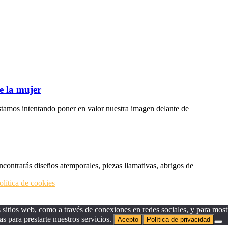
e la mujer
tamos intentando poner en valor nuestra imagen delante de
ncontrarás diseños atemporales, piezas llamativas, abrigos de
olítica de cookies
sitios web, como a través de conexiones en redes sociales, y para mostr
as para prestarte nuestros servicios.
Acepto
Política de privacidad