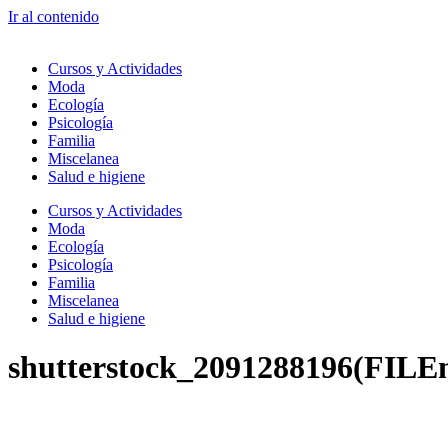
Ir al contenido
Cursos y Actividades
Moda
Ecología
Psicología
Familia
Miscelanea
Salud e higiene
Cursos y Actividades
Moda
Ecología
Psicología
Familia
Miscelanea
Salud e higiene
shutterstock_2091288196(FILE