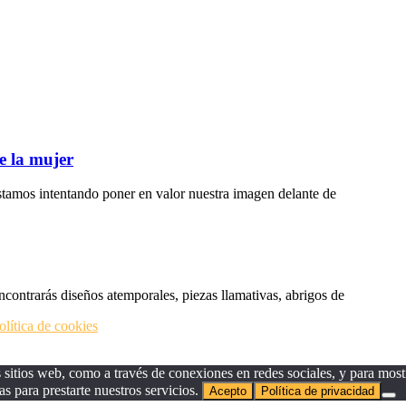
e la mujer
tamos intentando poner en valor nuestra imagen delante de
ncontrarás diseños atemporales, piezas llamativas, abrigos de
olítica de cookies
sitios web, como a través de conexiones en redes sociales, y para mostr
as para prestarte nuestros servicios.
Acepto
Política de privacidad