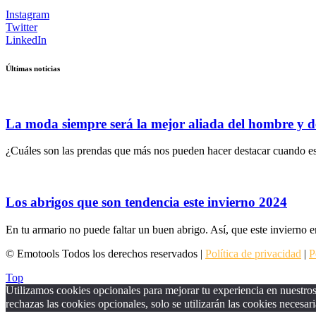
Instagram
Twitter
LinkedIn
Últimas noticias
La moda siempre será la mejor aliada del hombre y d
¿Cuáles son las prendas que más nos pueden hacer destacar cuando es
Los abrigos que son tendencia este invierno 2024
En tu armario no puede faltar un buen abrigo. Así, que este invierno e
© Emotools Todos los derechos reservados |
Política de privacidad
|
P
Top
Utilizamos cookies opcionales para mejorar tu experiencia en nuestros 
rechazas las cookies opcionales, solo se utilizarán las cookies necesari