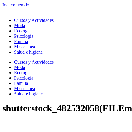
Ir al contenido
Cursos y Actividades
Moda
Ecología
Psicología
Familia
Miscelanea
Salud e higiene
Cursos y Actividades
Moda
Ecología
Psicología
Familia
Miscelanea
Salud e higiene
shutterstock_482532058(FILEm