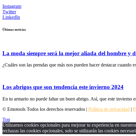
Instagram
Twitter
LinkedIn
Últimas noticias
La moda siempre será la mejor aliada del hombre y d
¿Cuáles son las prendas que más nos pueden hacer destacar cuando es
Los abrigos que son tendencia este invierno 2024
En tu armario no puede faltar un buen abrigo. Así, que este invierno e
© Emotools Todos los derechos reservados |
Política de privacidad
|
P
Top
Utilizamos cookies opcionales para mejorar tu experiencia en nuestros 
rechazas las cookies opcionales, solo se utilizarán las cookies necesari