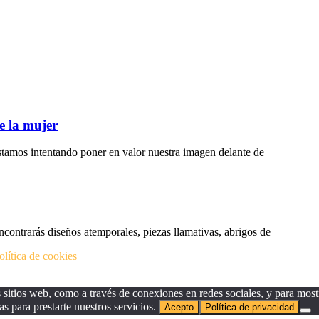
e la mujer
tamos intentando poner en valor nuestra imagen delante de
ncontrarás diseños atemporales, piezas llamativas, abrigos de
olítica de cookies
sitios web, como a través de conexiones en redes sociales, y para mostr
as para prestarte nuestros servicios.
Acepto
Política de privacidad