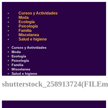
Ir
al
contenido
Cursos y Actividades
Moda
Ecología
Psicología
Familia
Miscelanea
Salud e higiene
Cursos y Actividades
Moda
Ecología
Psicología
Familia
Miscelanea
Salud e higiene
shutterstock_258913724(FILEm