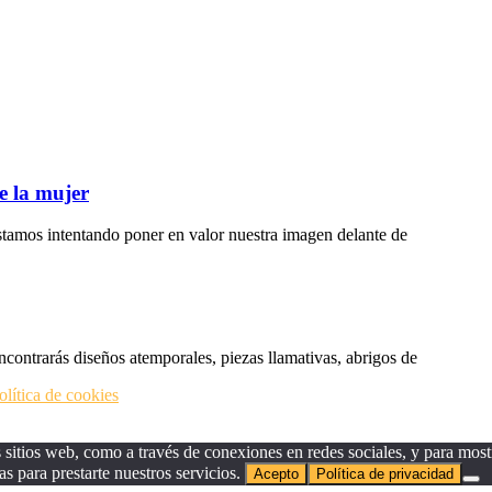
e la mujer
tamos intentando poner en valor nuestra imagen delante de
ncontrarás diseños atemporales, piezas llamativas, abrigos de
olítica de cookies
sitios web, como a través de conexiones en redes sociales, y para mostr
as para prestarte nuestros servicios.
Acepto
Política de privacidad