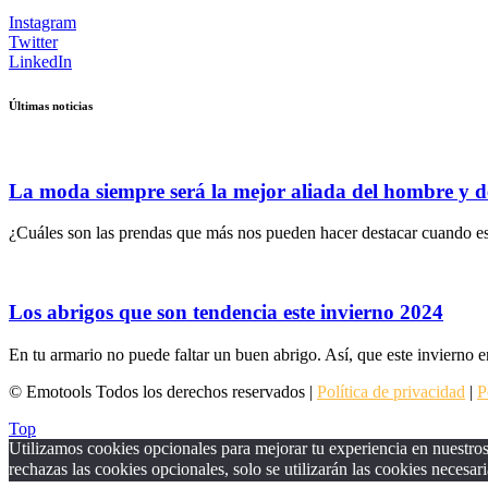
Instagram
Twitter
LinkedIn
Últimas noticias
La moda siempre será la mejor aliada del hombre y d
¿Cuáles son las prendas que más nos pueden hacer destacar cuando es
Los abrigos que son tendencia este invierno 2024
En tu armario no puede faltar un buen abrigo. Así, que este invierno e
© Emotools Todos los derechos reservados |
Política de privacidad
|
P
Top
Utilizamos cookies opcionales para mejorar tu experiencia en nuestros 
rechazas las cookies opcionales, solo se utilizarán las cookies necesari