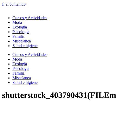
Ir al contenido
Cursos y Actividades
Moda
Ecología
Psicología
Familia
Miscelanea
Salud e higiene
Cursos y Actividades
Moda
Ecología
Psicología
Familia
Miscelanea
Salud e higiene
shutterstock_403790431(FILEm