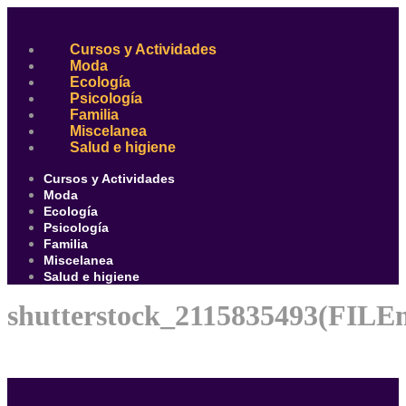
Ir
al
contenido
Cursos y Actividades
Moda
Ecología
Psicología
Familia
Miscelanea
Salud e higiene
Cursos y Actividades
Moda
Ecología
Psicología
Familia
Miscelanea
Salud e higiene
shutterstock_2115835493(FILE