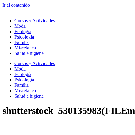
Ir al contenido
Cursos y Actividades
Moda
Ecología
Psicología
Familia
Miscelanea
Salud e higiene
Cursos y Actividades
Moda
Ecología
Psicología
Familia
Miscelanea
Salud e higiene
shutterstock_530135983(FILEm