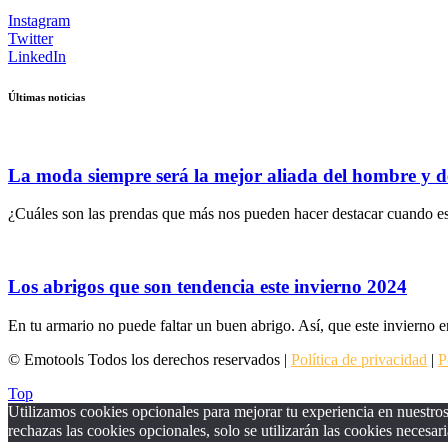
Instagram
Twitter
LinkedIn
Últimas noticias
La moda siempre será la mejor aliada del hombre y d
¿Cuáles son las prendas que más nos pueden hacer destacar cuando es
Los abrigos que son tendencia este invierno 2024
En tu armario no puede faltar un buen abrigo. Así, que este invierno e
© Emotools Todos los derechos reservados |
Política de privacidad
|
P
Top
Utilizamos cookies opcionales para mejorar tu experiencia en nuestros 
rechazas las cookies opcionales, solo se utilizarán las cookies necesari