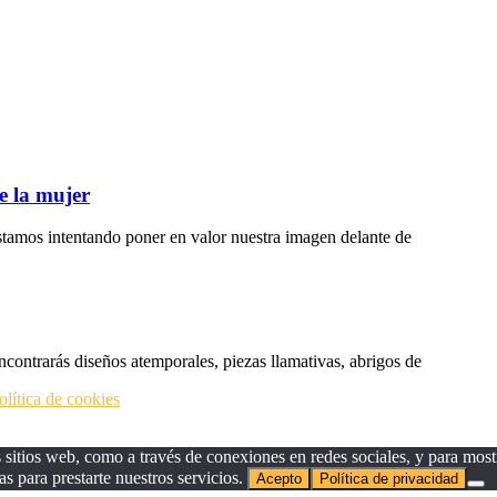
e la mujer
tamos intentando poner en valor nuestra imagen delante de
ncontrarás diseños atemporales, piezas llamativas, abrigos de
olítica de cookies
sitios web, como a través de conexiones en redes sociales, y para mostr
as para prestarte nuestros servicios.
Acepto
Política de privacidad