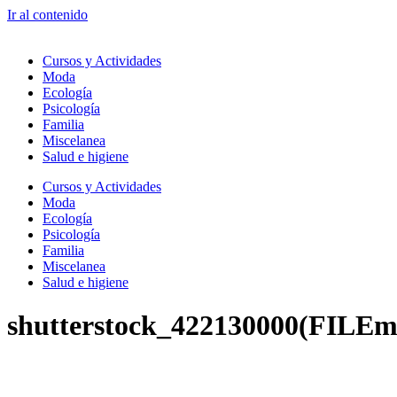
Ir al contenido
Cursos y Actividades
Moda
Ecología
Psicología
Familia
Miscelanea
Salud e higiene
Cursos y Actividades
Moda
Ecología
Psicología
Familia
Miscelanea
Salud e higiene
shutterstock_422130000(FILEm