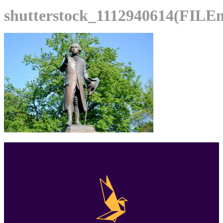
shutterstock_1112940614(FILE