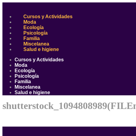
Ir
al
contenido
Cursos y Actividades
Moda
Ecología
Psicología
Familia
Miscelanea
Salud e higiene
Cursos y Actividades
Moda
Ecología
Psicología
Familia
Miscelanea
Salud e higiene
shutterstock_1094808989(FILE