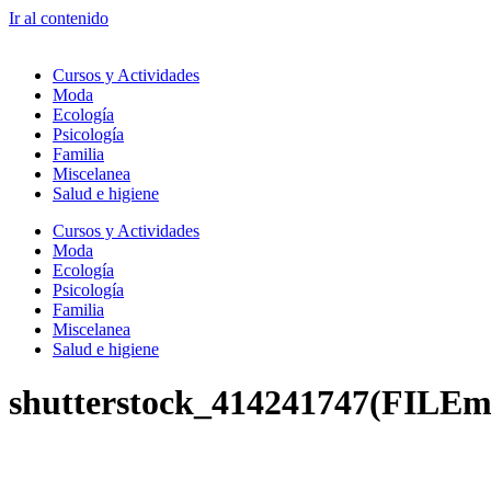
Ir al contenido
Cursos y Actividades
Moda
Ecología
Psicología
Familia
Miscelanea
Salud e higiene
Cursos y Actividades
Moda
Ecología
Psicología
Familia
Miscelanea
Salud e higiene
shutterstock_414241747(FILEm