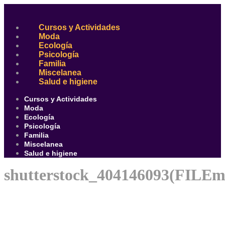
Ir
al
contenido
Cursos y Actividades
Moda
Ecología
Psicología
Familia
Miscelanea
Salud e higiene
Cursos y Actividades
Moda
Ecología
Psicología
Familia
Miscelanea
Salud e higiene
shutterstock_404146093(FILEm