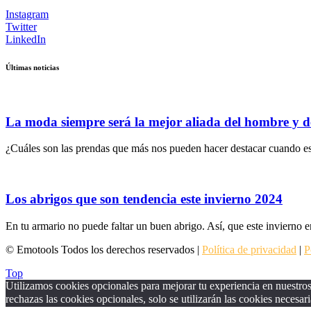
Instagram
Twitter
LinkedIn
Últimas noticias
La moda siempre será la mejor aliada del hombre y d
¿Cuáles son las prendas que más nos pueden hacer destacar cuando es
Los abrigos que son tendencia este invierno 2024
En tu armario no puede faltar un buen abrigo. Así, que este invierno e
© Emotools Todos los derechos reservados |
Política de privacidad
|
P
Top
Utilizamos cookies opcionales para mejorar tu experiencia en nuestros 
rechazas las cookies opcionales, solo se utilizarán las cookies necesari