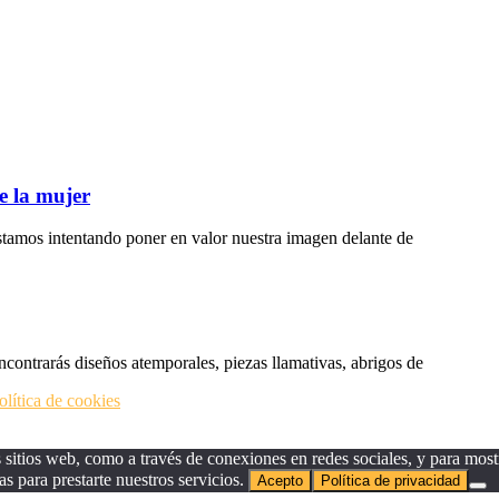
e la mujer
tamos intentando poner en valor nuestra imagen delante de
ncontrarás diseños atemporales, piezas llamativas, abrigos de
olítica de cookies
sitios web, como a través de conexiones en redes sociales, y para mostr
as para prestarte nuestros servicios.
Acepto
Política de privacidad