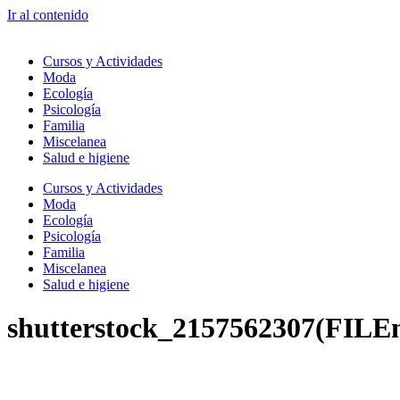
Ir al contenido
Cursos y Actividades
Moda
Ecología
Psicología
Familia
Miscelanea
Salud e higiene
Cursos y Actividades
Moda
Ecología
Psicología
Familia
Miscelanea
Salud e higiene
shutterstock_2157562307(FILE