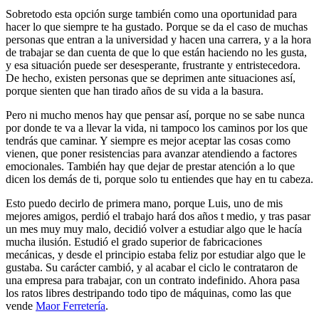
Sobretodo esta opción surge también como una oportunidad para
hacer lo que siempre te ha gustado. Porque se da el caso de muchas
personas que entran a la universidad y hacen una carrera, y a la hora
de trabajar se dan cuenta de que lo que están haciendo no les gusta,
y esa situación puede ser desesperante, frustrante y entristecedora.
De hecho, existen personas que se deprimen ante situaciones así,
porque sienten que han tirado años de su vida a la basura.
Pero ni mucho menos hay que pensar así, porque no se sabe nunca
por donde te va a llevar la vida, ni tampoco los caminos por los que
tendrás que caminar. Y siempre es mejor aceptar las cosas como
vienen, que poner resistencias para avanzar atendiendo a factores
emocionales. También hay que dejar de prestar atención a lo que
dicen los demás de ti, porque solo tu entiendes que hay en tu cabeza.
Esto puedo decirlo de primera mano, porque Luis, uno de mis
mejores amigos, perdió el trabajo hará dos años t medio, y tras pasar
un mes muy muy malo, decidió volver a estudiar algo que le hacía
mucha ilusión. Estudió el grado superior de fabricaciones
mecánicas, y desde el principio estaba feliz por estudiar algo que le
gustaba. Su carácter cambió, y al acabar el ciclo le contrataron de
una empresa para trabajar, con un contrato indefinido. Ahora pasa
los ratos libres destripando todo tipo de máquinas, como las que
vende
Maor Ferretería
.