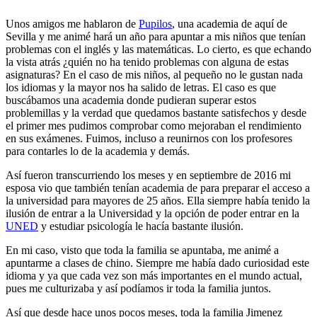
Unos amigos me hablaron de
Pupilos
, una academia de aquí de
Sevilla y me animé hará un año para apuntar a mis niños que tenían
problemas con el inglés y las matemáticas. Lo cierto, es que echando
la vista atrás ¿quién no ha tenido problemas con alguna de estas
asignaturas? En el caso de mis niños, al pequeño no le gustan nada
los idiomas y la mayor nos ha salido de letras. El caso es que
buscábamos una academia donde pudieran superar estos
problemillas y la verdad que quedamos bastante satisfechos y desde
el primer mes pudimos comprobar como mejoraban el rendimiento
en sus exámenes. Fuimos, incluso a reunirnos con los profesores
para contarles lo de la academia y demás.
Así fueron transcurriendo los meses y en septiembre de 2016 mi
esposa vio que también tenían academia de para preparar el acceso a
la universidad para mayores de 25 años. Ella siempre había tenido la
ilusión de entrar a la Universidad y la opción de poder entrar en la
UNED
y estudiar psicología le hacía bastante ilusión.
En mi caso, visto que toda la familia se apuntaba, me animé a
apuntarme a clases de chino. Siempre me había dado curiosidad este
idioma y ya que cada vez son más importantes en el mundo actual,
pues me culturizaba y así podíamos ir toda la familia juntos.
Así que desde hace unos pocos meses, toda la familia Jimenez