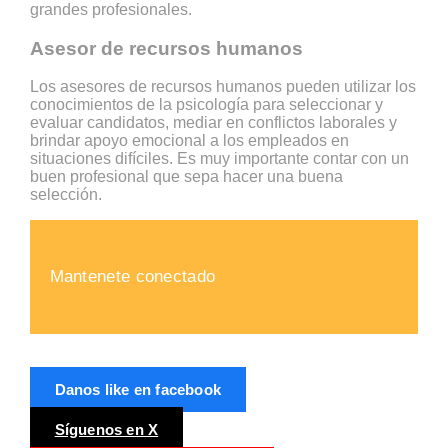
grandes profesionales.
Asesor de recursos humanos
Los asesores de recursos humanos pueden utilizar los
conocimientos de la psicología para seleccionar y
evaluar candidatos, mediar en conflictos laborales y
brindar apoyo emocional a los empleados en
situaciones difíciles. Es muy importante contar con un
buen profesional que sepa hacer una buena
selección.
Mantenete conectado
Danos like en facebook
Síguenos en X