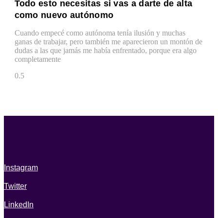
Todo esto necesitas si vas a darte de alta
como nuevo autónomo
Cuando empecé como autónoma tenía ilusión y muchas
ganas de trabajar, pero también me aparecieron un montón de
dudas a las que jamás me había enfrentado, porque era algo
completamente
Instagram
Twitter
LinkedIn