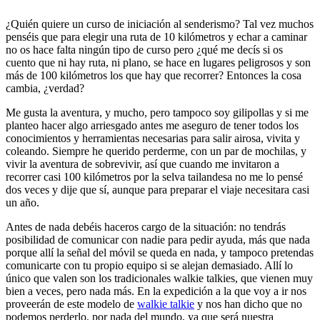
¿Quién quiere un curso de iniciación al senderismo? Tal vez muchos
penséis que para elegir una ruta de 10 kilómetros y echar a caminar
no os hace falta ningún tipo de curso pero ¿qué me decís si os
cuento que ni hay ruta, ni plano, se hace en lugares peligrosos y son
más de 100 kilómetros los que hay que recorrer? Entonces la cosa
cambia, ¿verdad?
Me gusta la aventura, y mucho, pero tampoco soy gilipollas y si me
planteo hacer algo arriesgado antes me aseguro de tener todos los
conocimientos y herramientas necesarias para salir airosa, vivita y
coleando. Siempre he querido perderme, con un par de mochilas, y
vivir la aventura de sobrevivir, así que cuando me invitaron a
recorrer casi 100 kilómetros por la selva tailandesa no me lo pensé
dos veces y dije que sí, aunque para preparar el viaje necesitara casi
un año.
Antes de nada debéis haceros cargo de la situación: no tendrás
posibilidad de comunicar con nadie para pedir ayuda, más que nada
porque allí la señal del móvil se queda en nada, y tampoco pretendas
comunicarte con tu propio equipo si se alejan demasiado. Allí lo
único que valen son los tradicionales walkie talkies, que vienen muy
bien a veces, pero nada más. En la expedición a la que voy a ir nos
proveerán de este modelo de
walkie talkie
y nos han dicho que no
podemos perderlo, por nada del mundo, ya que será nuestra