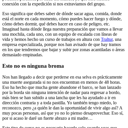
conexión con la expedición si nos extraviamos del grupo.
Eso significa que debes saber de dónde sacar agua, comida, donde
está el norte en cada momento, cómo puedes hacer fuego y dónde,
cómo debes dormir, qué debes hacer en caso de peligro, etc.
Imaginad hasta dónde llega nuestra preparación que vamos a llevar
una mochila, cada uno, con un equipo de escalada con líneas de
vida y hemos hecho un curso de trabajos en altura con
Traltur
, una
empresa especializada, porque nos han avisado de que hay tramos
en los que tendremos que bajar y subir por zonas acantiladas o áreas
demasiado empinadas.
Esto no es ninguna broma
Nos han llegado a decir que perderse en esa selva es prácticamente
una muerte asegurada si no nos encuentran en menos de 48 horas.
Eso ha hecho que mucha gente abandone el barco, se han lanzado
por la borda sin ninguna intención de nadar para regresar a bordo,
más bien se han subido a una lancha que les ha ayudado a ir en
dirección contraria y a toda pastilla. Yo también tengo miedo, lo
reconozco, pero ¿a quién le dan la oportunidad de vivir algo así? A
muy pocas personas, así que yo no lo pienso desaprovechar. Eso sí,
por si acaso le daré un fuerte abrazo a mi madre…
Este tipo de curso no es necesario hacerlo solo cuando veas que